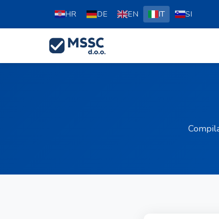
HR
DE
EN
IT
SI
Compila