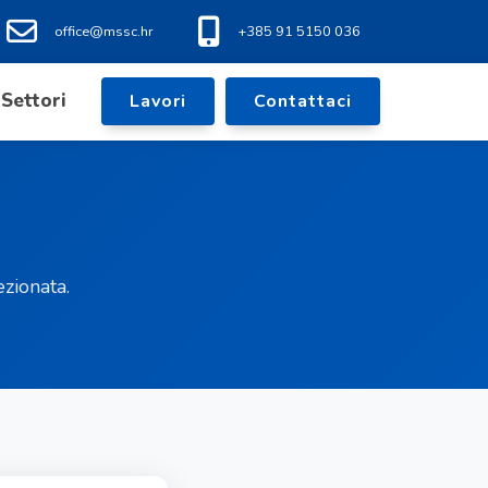
office@mssc.hr
+385 91 5150 036
Settori
Lavori
Contattaci
zionata.