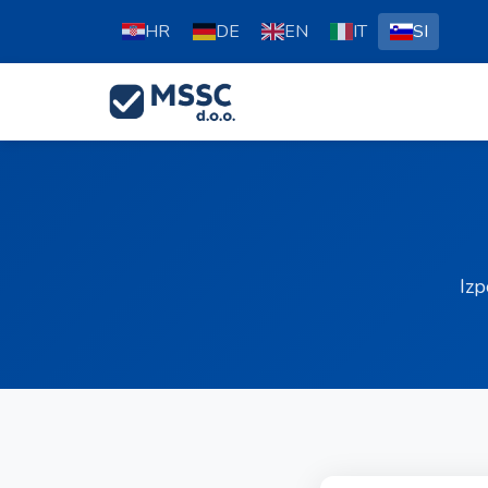
HR
DE
EN
IT
SI
Izp