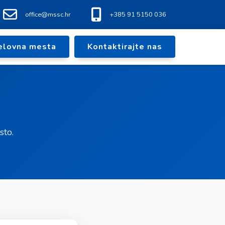
office@mssc.hr
+385 91 5150 036
elovna mesta
Kontaktirajte nas
sto.