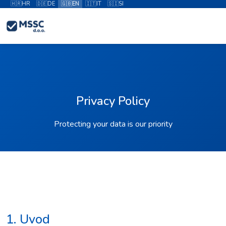
🇭🇷
HR
🇩🇪
DE
🇬🇧
EN
🇮🇹
IT
🇸🇮
SI
Privacy Policy
Protecting your data is our priority
1. Uvod